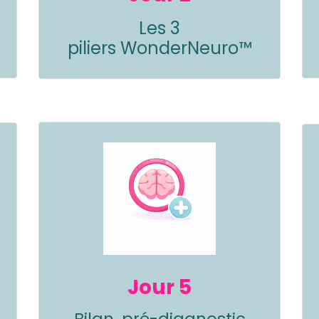
Les 3
piliers
WonderNeuro
™
Jour 5
Bilan, pré-diagnostic