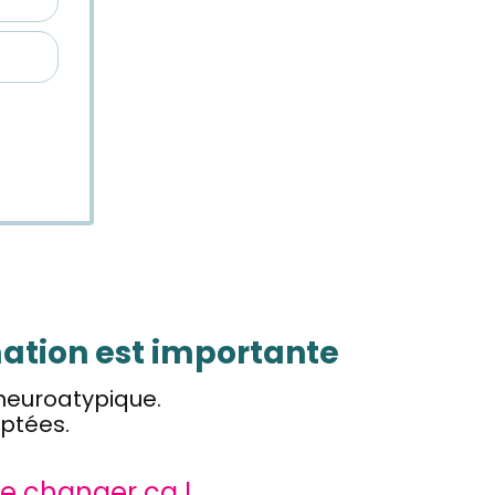
ation est importante
neuroatypique.
ptées.
de changer ça !