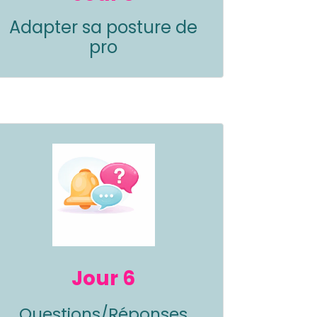
Adapter sa posture de
pro
Jour 6
Questions/
Réponses