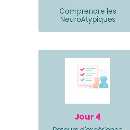
Comprendre les
NeuroAtypiques
Jour 4
Retours d'expérience